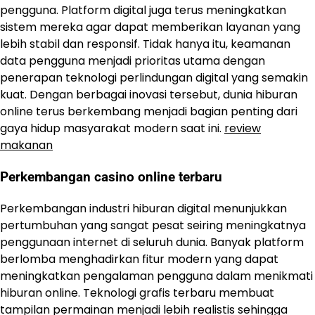
pengguna. Platform digital juga terus meningkatkan
sistem mereka agar dapat memberikan layanan yang
lebih stabil dan responsif. Tidak hanya itu, keamanan
data pengguna menjadi prioritas utama dengan
penerapan teknologi perlindungan digital yang semakin
kuat. Dengan berbagai inovasi tersebut, dunia hiburan
online terus berkembang menjadi bagian penting dari
gaya hidup masyarakat modern saat ini.
review
makanan
Perkembangan casino online terbaru
Perkembangan industri hiburan digital menunjukkan
pertumbuhan yang sangat pesat seiring meningkatnya
penggunaan internet di seluruh dunia. Banyak platform
berlomba menghadirkan fitur modern yang dapat
meningkatkan pengalaman pengguna dalam menikmati
hiburan online. Teknologi grafis terbaru membuat
tampilan permainan menjadi lebih realistis sehingga