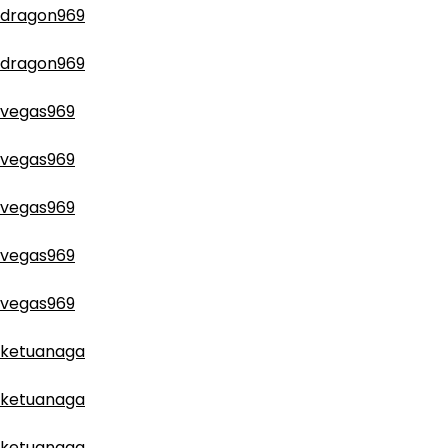
dragon969
dragon969
vegas969
vegas969
vegas969
vegas969
vegas969
ketuanaga
ketuanaga
ketuanaga