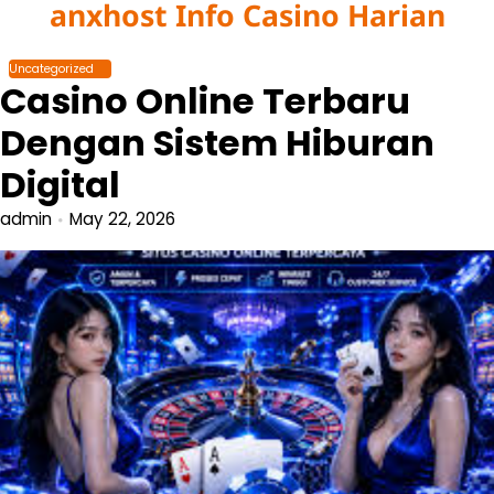
anxhost Info Casino Harian
Skip
to
content
Uncategorized
Casino Online Terbaru
Dengan Sistem Hiburan
Digital
admin
May 22, 2026