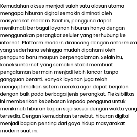
Kemudahan akses menjadi salah satu alasan utama
mengapa hiburan digital semakin diminati oleh
masyarakat modern. Saat ini, pengguna dapat
menikmati berbagai layanan hiburan hanya dengan
menggunakan perangkat seluler yang terhubung ke
internet. Platform modern dirancang dengan antarmuka
yang sederhana sehingga mudah dipahami oleh
pengguna baru maupun berpengalaman. Selain itu,
koneksi internet yang semakin stabil membuat
pengalaman bermain menjadi lebih lancar tanpa
gangguan berarti. Banyak layanan juga telah
mengoptimalkan sistem mereka agar dapat berjalan
dengan baik pada berbagai jenis perangkat. Fleksibilitas
ini memberikan kebebasan kepada pengguna untuk
menikmati hiburan kapan saja sesuai dengan waktu yang
tersedia. Dengan kemudahan tersebut, hiburan digital
menjadi bagian penting dari gaya hidup masyarakat
modern saat ini.