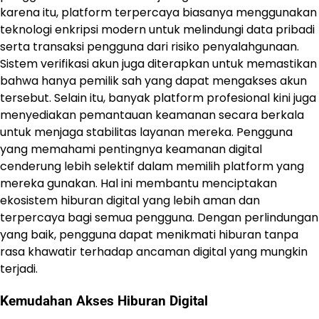
karena itu, platform terpercaya biasanya menggunakan
teknologi enkripsi modern untuk melindungi data pribadi
serta transaksi pengguna dari risiko penyalahgunaan.
Sistem verifikasi akun juga diterapkan untuk memastikan
bahwa hanya pemilik sah yang dapat mengakses akun
tersebut. Selain itu, banyak platform profesional kini juga
menyediakan pemantauan keamanan secara berkala
untuk menjaga stabilitas layanan mereka. Pengguna
yang memahami pentingnya keamanan digital
cenderung lebih selektif dalam memilih platform yang
mereka gunakan. Hal ini membantu menciptakan
ekosistem hiburan digital yang lebih aman dan
terpercaya bagi semua pengguna. Dengan perlindungan
yang baik, pengguna dapat menikmati hiburan tanpa
rasa khawatir terhadap ancaman digital yang mungkin
terjadi.
Kemudahan Akses Hiburan Digital