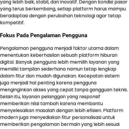
yang lebih baik, stabil, dan inovatif. Dengan kondisi pasar
yang terus berkembang, setiap platform harus mampu
beradaptasi dengan perubahan teknologi agar tetap
kompetitif.
Fokus Pada Pengalaman Pengguna
Pengalaman pengguna menjadi faktor utama dalam
menentukan keberhasilan sebuah platform hiburan
digital. Banyak pengguna lebih memilih layanan yang
memiliki tampilan sederhana namun tetap lengkap
dalam fitur dan mudah digunakan. Kecepatan sistem
juga menjadi hal penting karena pengguna
menginginkan akses yang cepat tanpa gangguan teknis.
Selain itu, layanan pelanggan yang responsif
memberikan nilai tambah karena membantu
menyelesaikan masalah dengan lebih efisien. Platform
modern juga menyediakan fitur personalisasi untuk
memberikan pengalaman bermain yang lebih sesuai