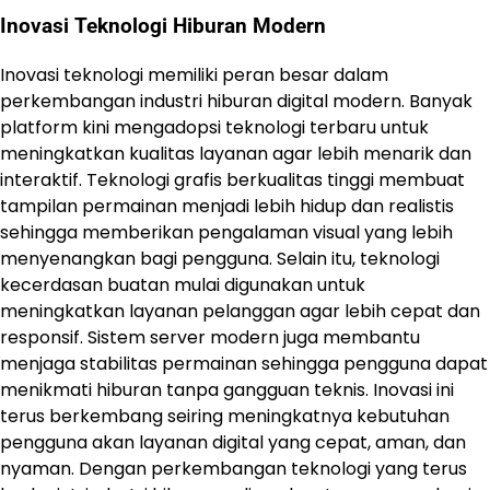
Inovasi Teknologi Hiburan Modern
Inovasi teknologi memiliki peran besar dalam
perkembangan industri hiburan digital modern. Banyak
platform kini mengadopsi teknologi terbaru untuk
meningkatkan kualitas layanan agar lebih menarik dan
interaktif. Teknologi grafis berkualitas tinggi membuat
tampilan permainan menjadi lebih hidup dan realistis
sehingga memberikan pengalaman visual yang lebih
menyenangkan bagi pengguna. Selain itu, teknologi
kecerdasan buatan mulai digunakan untuk
meningkatkan layanan pelanggan agar lebih cepat dan
responsif. Sistem server modern juga membantu
menjaga stabilitas permainan sehingga pengguna dapat
menikmati hiburan tanpa gangguan teknis. Inovasi ini
terus berkembang seiring meningkatnya kebutuhan
pengguna akan layanan digital yang cepat, aman, dan
nyaman. Dengan perkembangan teknologi yang terus