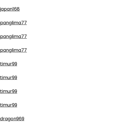
japan168
panglima77
panglima77
panglima77
timur99
timur99
timur99
timur99
dragon969