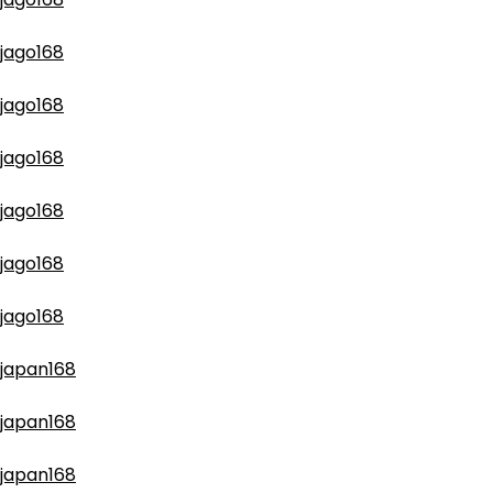
jago168
jago168
jago168
jago168
jago168
jago168
japan168
japan168
japan168