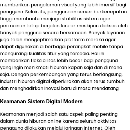
memberikan pengalaman visual yang lebih imersif bagi
pengguna. Selain itu, penggunaan server berkecepatan
tinggi membantu menjaga stabilitas sistem agar
permainan tetap berjalan lancar meskipun diakses oleh
banyak pengguna secara bersamaan. Banyak layanan
juga telah mengoptimalkan platform mereka agar
dapat digunakan di berbagai perangkat mobile tanpa
mengurangi kualitas fitur yang tersedia. Hal ini
memberikan fleksibilitas lebih besar bagi pengguna
yang ingin menikmati hiburan kapan saja dan di mana
saja. Dengan perkembangan yang terus berlangsung,
industri hiburan digital diperkirakan akan terus tumbuh
dan menghadirkan inovasi baru di masa mendatang.
Keamanan Sistem Digital Modern
Keamanan menjadi salah satu aspek paling penting
dalam dunia hiburan online karena seluruh aktivitas
pengguna dilakukan melalui jaringan internet. Oleh