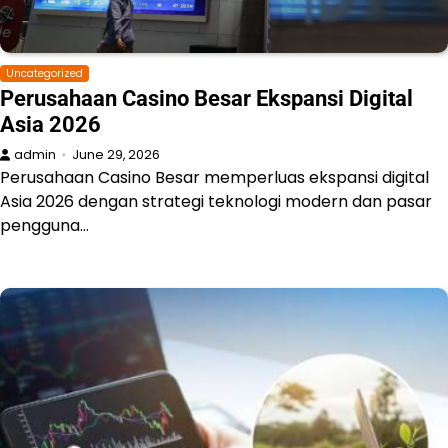
Uncategorized
Perusahaan Casino Besar Ekspansi Digital
Asia 2026
admin
June 29, 2026
Perusahaan Casino Besar memperluas ekspansi digital
Asia 2026 dengan strategi teknologi modern dan pasar
pengguna…