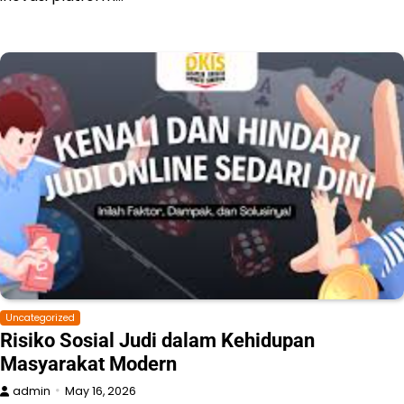
Uncategorized
Risiko Sosial Judi dalam Kehidupan
Masyarakat Modern
admin
May 16, 2026