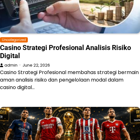
Uncategorized
Casino Strategi Profesional Analisis Risiko
Digital
admin
June 22, 2026
Casino Strategi Profesional membahas strategi bermain
aman analisis risiko dan pengelolaan modal dalam
casino digital…