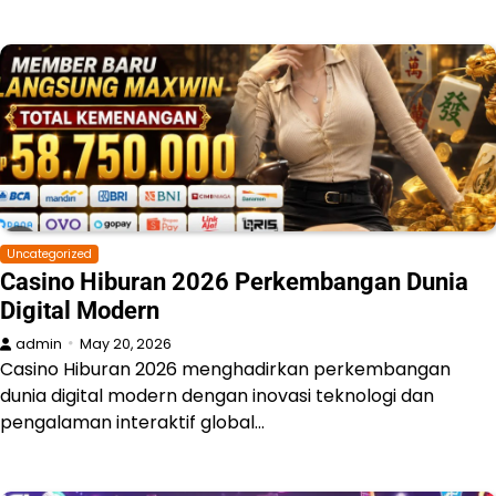
Uncategorized
Casino Hiburan 2026 Perkembangan Dunia
Digital Modern
admin
May 20, 2026
Casino Hiburan 2026 menghadirkan perkembangan
dunia digital modern dengan inovasi teknologi dan
pengalaman interaktif global…