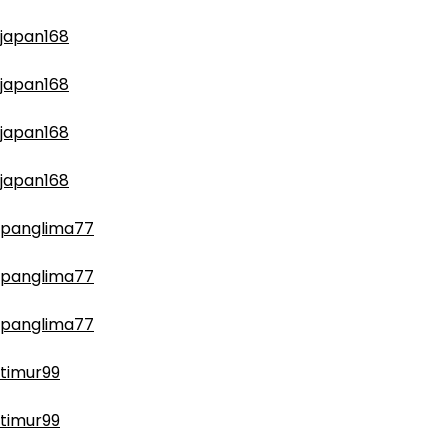
japan168
japan168
japan168
japan168
panglima77
panglima77
panglima77
timur99
timur99