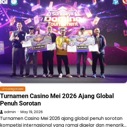
Uncategorized
Turnamen Casino Mei 2026 Ajang Global
Penuh Sorotan
admin
May 19, 2026
Turnamen Casino Mei 2026 ajang global penuh sorotan
kompetisi internasional yang ramai digelar dan menarik…