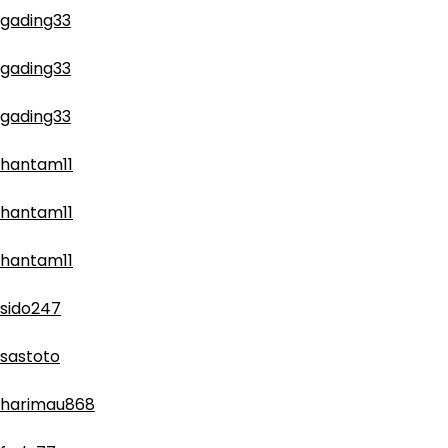
gading33
gading33
gading33
hantam11
hantam11
hantam11
sido247
sastoto
harimau868