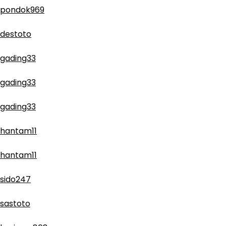
pondok969
destoto
gading33
gading33
gading33
hantam11
hantam11
sido247
sastoto