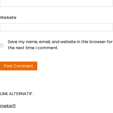
Website
Save my name, email, and website in this browser for
the next time I comment.
LINK ALTERNATIF :
mekar11