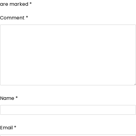
are marked
*
Comment
*
Name
*
Email
*