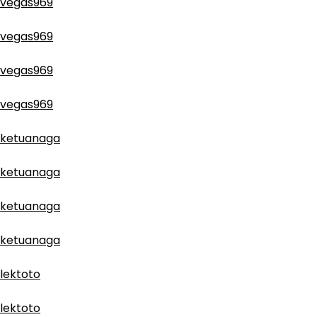
vegas969
vegas969
vegas969
vegas969
ketuanaga
ketuanaga
ketuanaga
ketuanaga
lektoto
lektoto