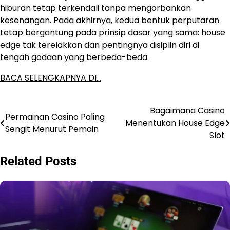
hiburan tetap terkendali tanpa mengorbankan
kesenangan. Pada akhirnya, kedua bentuk perputaran
tetap bergantung pada prinsip dasar yang sama: house
edge tak terelakkan dan pentingnya disiplin diri di
tengah godaan yang berbeda-beda.
BACA SELENGKAPNYA DI…
Bagaimana Casino
Post
Permainan Casino Paling
Menentukan House Edge
Sengit Menurut Pemain
navigation
Slot
Related Posts