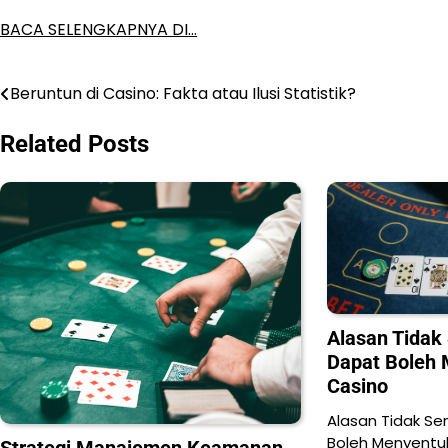
BACA SELENGKAPNYA DI…
Beruntun di Casino: Fakta atau Ilusi Statistik?
Post
navigation
Related Posts
Alasan Tida
Dapat Boleh 
Casino
Alasan Tidak S
Boleh Menyentuh