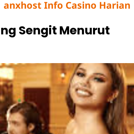
anxhost Info Casino Harian
ing Sengit Menurut