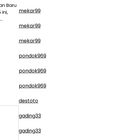
an Baru
mekar99
ini,
…
mekar99
mekar99
pondok969
pondok969
pondok969
destoto
gading33
gading33