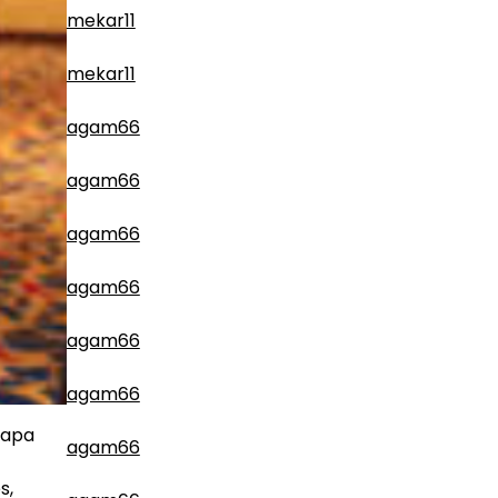
mekar11
mekar11
agam66
agam66
agam66
agam66
agam66
agam66
rapa
agam66
s,