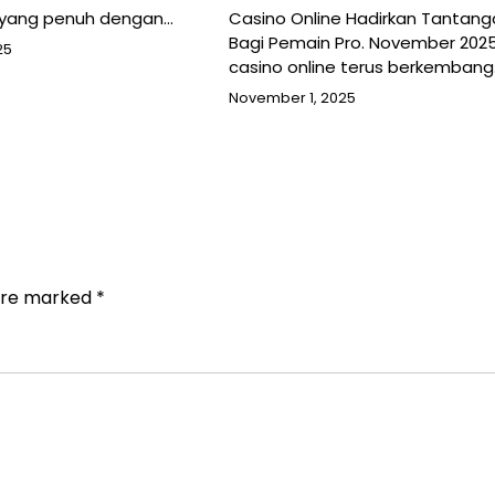
Casino Online Hadirkan Tantang
 yang penuh dengan…
Bagi Pemain Pro. November 2025 
25
casino online terus berkembang
November 1, 2025
 are marked
*