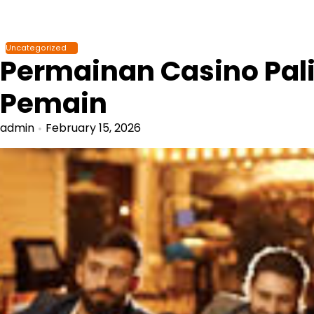
Skip
to
content
Uncategorized
Permainan Casino Pal
Pemain
admin
February 15, 2026