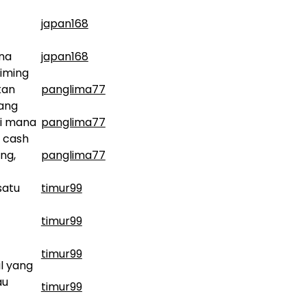
japan168
ena
japan168
timing
kan
panglima77
yang
di mana
panglima77
 cash
ng,
panglima77
satu
timur99
timur99
timur99
l yang
au
timur99