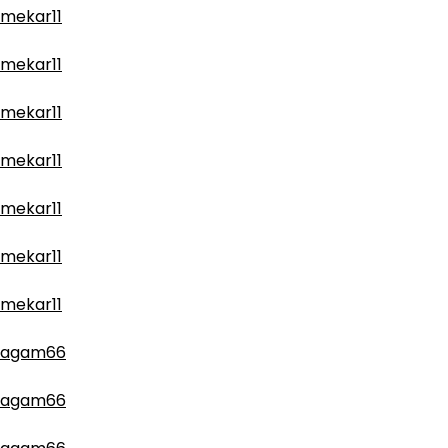
mekar11
mekar11
mekar11
mekar11
mekar11
mekar11
mekar11
agam66
agam66