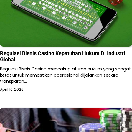
Regulasi Bisnis Casino Kepatuhan Hukum Di Industri
Global
Regulasi Bisnis Casino mencakup aturan hukum yang sangat
ketat untuk memastikan operasional dijalankan secara
transparan…
April 10, 2026