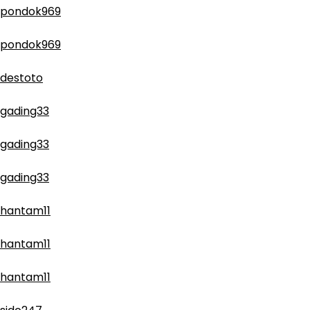
pondok969
pondok969
destoto
gading33
gading33
gading33
hantam11
hantam11
hantam11