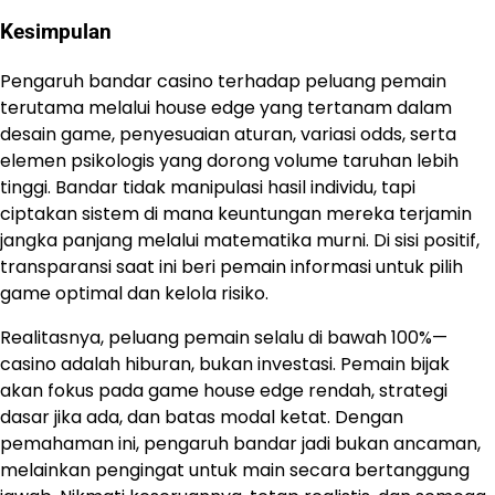
Kesimpulan
Pengaruh bandar casino terhadap peluang pemain
terutama melalui house edge yang tertanam dalam
desain game, penyesuaian aturan, variasi odds, serta
elemen psikologis yang dorong volume taruhan lebih
tinggi. Bandar tidak manipulasi hasil individu, tapi
ciptakan sistem di mana keuntungan mereka terjamin
jangka panjang melalui matematika murni. Di sisi positif,
transparansi saat ini beri pemain informasi untuk pilih
game optimal dan kelola risiko.
Realitasnya, peluang pemain selalu di bawah 100%—
casino adalah hiburan, bukan investasi. Pemain bijak
akan fokus pada game house edge rendah, strategi
dasar jika ada, dan batas modal ketat. Dengan
pemahaman ini, pengaruh bandar jadi bukan ancaman,
melainkan pengingat untuk main secara bertanggung