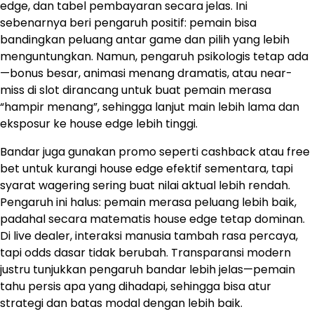
edge, dan tabel pembayaran secara jelas. Ini
sebenarnya beri pengaruh positif: pemain bisa
bandingkan peluang antar game dan pilih yang lebih
menguntungkan. Namun, pengaruh psikologis tetap ada
—bonus besar, animasi menang dramatis, atau near-
miss di slot dirancang untuk buat pemain merasa
“hampir menang”, sehingga lanjut main lebih lama dan
eksposur ke house edge lebih tinggi.
Bandar juga gunakan promo seperti cashback atau free
bet untuk kurangi house edge efektif sementara, tapi
syarat wagering sering buat nilai aktual lebih rendah.
Pengaruh ini halus: pemain merasa peluang lebih baik,
padahal secara matematis house edge tetap dominan.
Di live dealer, interaksi manusia tambah rasa percaya,
tapi odds dasar tidak berubah. Transparansi modern
justru tunjukkan pengaruh bandar lebih jelas—pemain
tahu persis apa yang dihadapi, sehingga bisa atur
strategi dan batas modal dengan lebih baik.