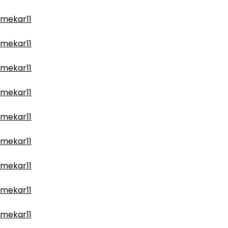
mekar11
mekar11
mekar11
mekar11
mekar11
mekar11
mekar11
mekar11
mekar11