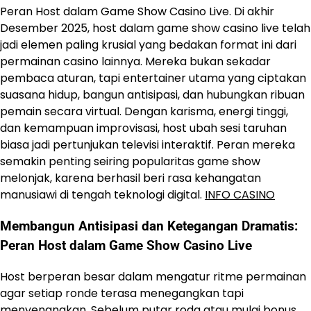
Peran Host dalam Game Show Casino Live. Di akhir
Desember 2025, host dalam game show casino live telah
jadi elemen paling krusial yang bedakan format ini dari
permainan casino lainnya. Mereka bukan sekadar
pembaca aturan, tapi entertainer utama yang ciptakan
suasana hidup, bangun antisipasi, dan hubungkan ribuan
pemain secara virtual. Dengan karisma, energi tinggi,
dan kemampuan improvisasi, host ubah sesi taruhan
biasa jadi pertunjukan televisi interaktif. Peran mereka
semakin penting seiring popularitas game show
melonjak, karena berhasil beri rasa kehangatan
manusiawi di tengah teknologi digital.
INFO CASINO
Membangun Antisipasi dan Ketegangan Dramatis:
Peran Host dalam Game Show Casino Live
Host berperan besar dalam mengatur ritme permainan
agar setiap ronde terasa menegangkan tapi
menyenangkan. Sebelum putar roda atau mulai bonus,