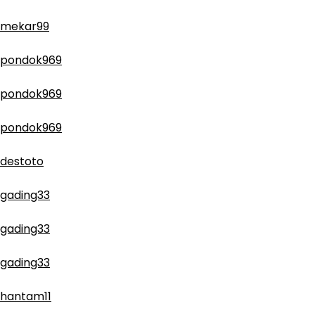
mekar99
pondok969
pondok969
pondok969
destoto
gading33
gading33
gading33
hantam11