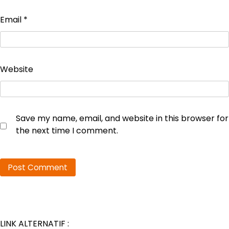
Email
*
Website
Save my name, email, and website in this browser for
the next time I comment.
LINK ALTERNATIF :