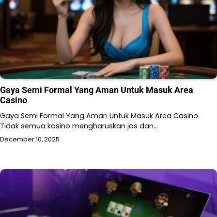
Gaya Semi Formal Yang Aman Untuk Masuk Area
Casino
Gaya Semi Formal Yang Aman Untuk Masuk Area Casino.
Tidak semua kasino mengharuskan jas dan…
December 10, 2025