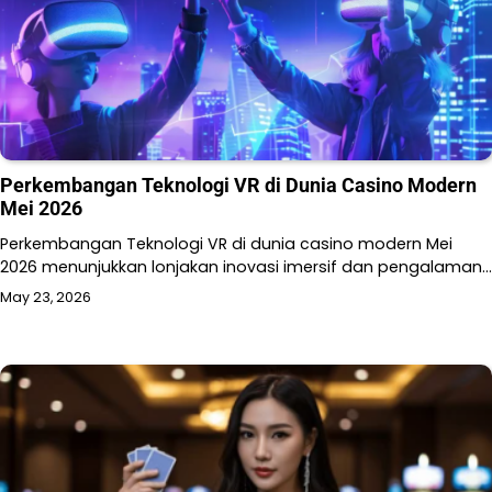
Perkembangan Teknologi VR di Dunia Casino Modern
Mei 2026
Perkembangan Teknologi VR di dunia casino modern Mei
2026 menunjukkan lonjakan inovasi imersif dan pengalaman…
May 23, 2026