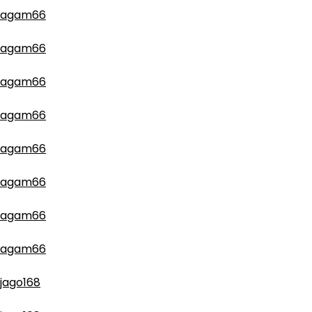
agam66
agam66
agam66
agam66
agam66
agam66
agam66
agam66
jago168