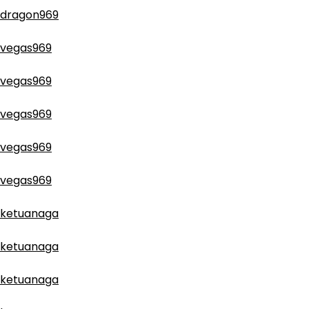
dragon969
vegas969
vegas969
vegas969
vegas969
vegas969
ketuanaga
ketuanaga
ketuanaga