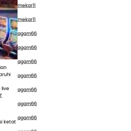
mekar11
mekar11
agam66
agam66
agam66
ian
aruhi
agam66
live
agam66
T
agam66
agam66
i ketat