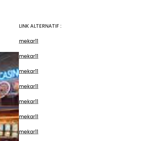
LINK ALTERNATIF :
mekar11
mekar11
mekar11
mekar11
mekar11
mekar11
mekar11