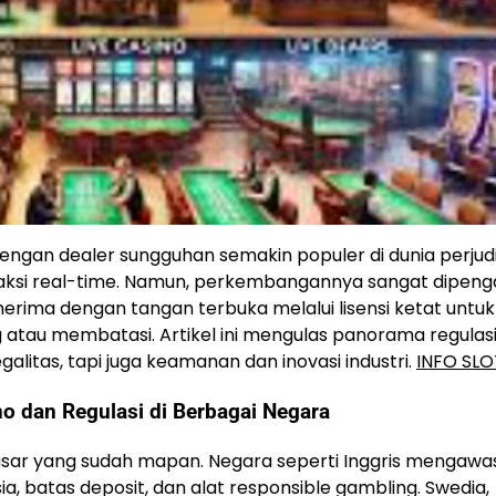
 dengan dealer sungguhan semakin populer di dunia perjud
teraksi real-time. Namun, perkembangannya sangat dipeng
nerima dengan tangan terbuka melalui lisensi ketat untuk
atau membatasi. Artikel ini mengulas panorama regulasi 
alitas, tapi juga keamanan dan inovasi industri.
INFO SLO
no dan Regulasi di Berbagai Negara
asar yang sudah mapan. Negara seperti Inggris mengawas
sia, batas deposit, dan alat responsible gambling. Swedia,