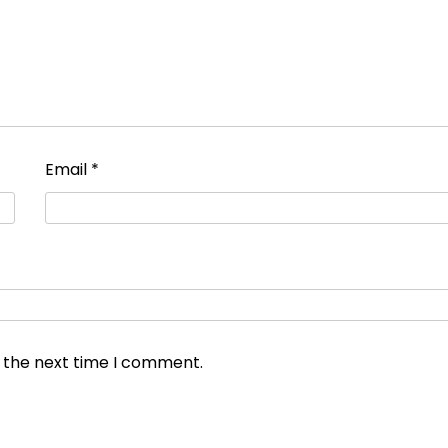
Email
*
r the next time I comment.