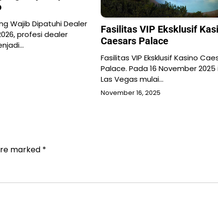
o
ng Wajib Dipatuhi Dealer
Fasilitas VIP Eksklusif Kas
2026, profesi dealer
Caesars Palace
enjadi…
Fasilitas VIP Eksklusif Kasino Cae
Palace. Pada 16 November 2025 i
Las Vegas mulai…
November 16, 2025
 are marked
*