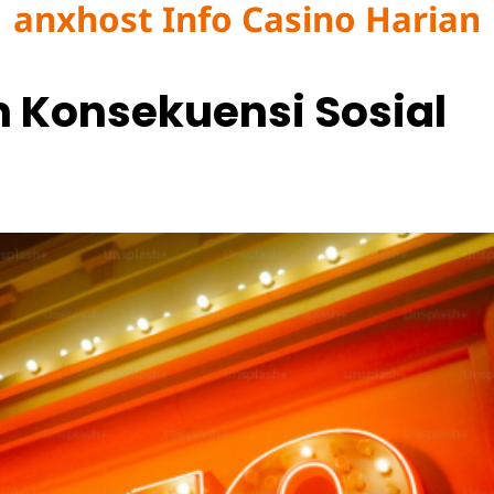
anxhost Info Casino Harian
n Konsekuensi Sosial