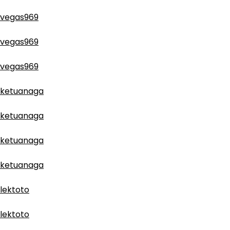
vegas969
vegas969
vegas969
ketuanaga
ketuanaga
ketuanaga
ketuanaga
lektoto
lektoto