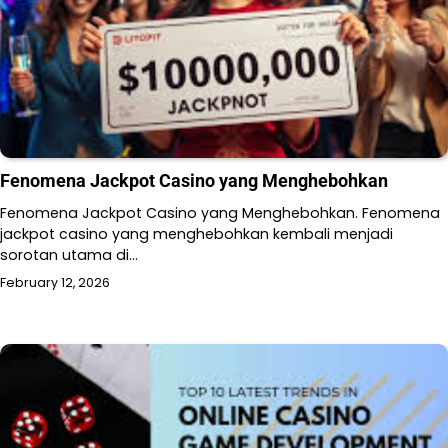
Fenomena Jackpot Casino yang Menghebohkan
Fenomena Jackpot Casino yang Menghebohkan. Fenomena
jackpot casino yang menghebohkan kembali menjadi
sorotan utama di…
February 12, 2026