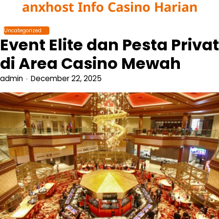
anxhost Info Casino Harian
Skip
to
content
Uncategorized
Event Elite dan Pesta Privat
di Area Casino Mewah
admin
December 22, 2025