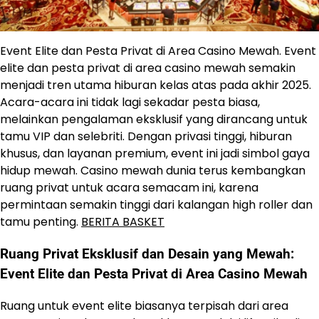
Event Elite dan Pesta Privat di Area Casino Mewah. Event
elite dan pesta privat di area casino mewah semakin
menjadi tren utama hiburan kelas atas pada akhir 2025.
Acara-acara ini tidak lagi sekadar pesta biasa,
melainkan pengalaman eksklusif yang dirancang untuk
tamu VIP dan selebriti. Dengan privasi tinggi, hiburan
khusus, dan layanan premium, event ini jadi simbol gaya
hidup mewah. Casino mewah dunia terus kembangkan
ruang privat untuk acara semacam ini, karena
permintaan semakin tinggi dari kalangan high roller dan
tamu penting.
BERITA BASKET
Ruang Privat Eksklusif dan Desain yang Mewah:
Event Elite dan Pesta Privat di Area Casino Mewah
Ruang untuk event elite biasanya terpisah dari area