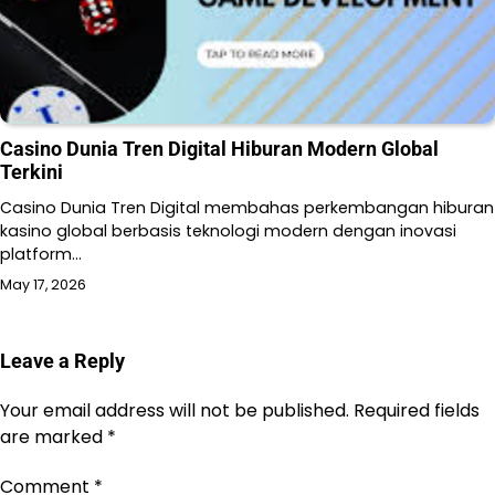
Casino Dunia Tren Digital Hiburan Modern Global
Terkini
Casino Dunia Tren Digital membahas perkembangan hiburan
kasino global berbasis teknologi modern dengan inovasi
platform…
May 17, 2026
Leave a Reply
Your email address will not be published.
Required fields
are marked
*
Comment
*