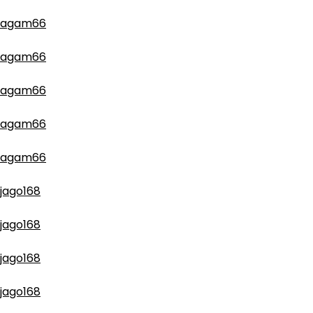
agam66
agam66
agam66
agam66
agam66
jago168
jago168
jago168
jago168