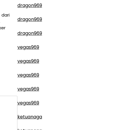
dragon969
dari
dragon969
,
ker
dragon969
vegas969
vegas969
vegas969
vegas969
vegas969
ketuanaga