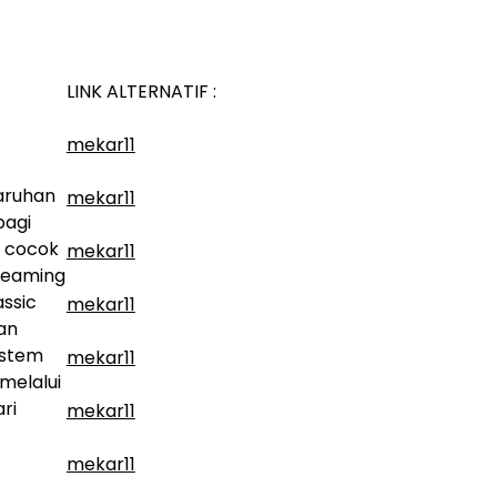
LINK ALTERNATIF :
mekar11
aruhan
mekar11
bagi
t cocok
mekar11
reaming
ssic
mekar11
an
istem
mekar11
melalui
ri
mekar11
mekar11