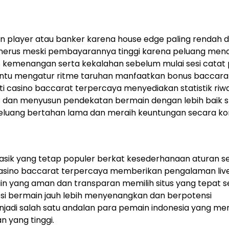
n player atau banker karena house edge paling rendah d
s menerus meski pembayarannya tinggi karena peluang me
as kemenangan serta kekalahan sebelum mulai sesi catat 
ntu mengatur ritme taruhan manfaatkan bonus baccara
i casino baccarat terpercaya menyediakan statistik riw
s dan menyusun pendekatan bermain dengan lebih baik s
luang bertahan lama dan meraih keuntungan secara kon
asik yang tetap populer berkat kesederhanaan aturan s
asino baccarat terpercaya memberikan pengalaman live
ain yang aman dan transparan memilih situs yang tepat s
si bermain jauh lebih menyenangkan dan berpotensi
adi salah satu andalan para pemain indonesia yang me
 yang tinggi.