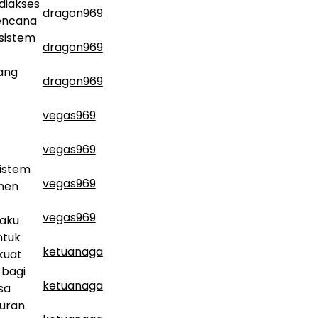
 diakses
dragon969
rencana
sistem
dragon969
ang
dragon969
vegas969
vegas969
sistem
vegas969
umen
vegas969
laku
ntuk
ketuanaga
kuat
 bagi
ketuanaga
sa
buran