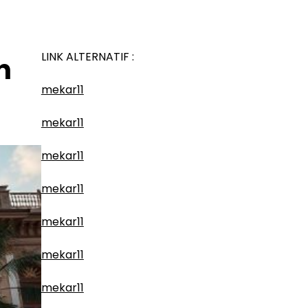
LINK ALTERNATIF :
n
mekar11
mekar11
mekar11
mekar11
mekar11
mekar11
mekar11