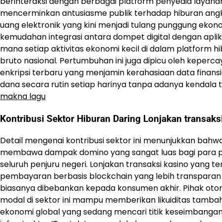
berinteraksi dengan berbagai platform penyedia layanan r
mencerminkan antusiasme publik terhadap hiburan angka 
uang elektronik yang kini menjadi tulang punggung ekono
kemudahan integrasi antara dompet digital dengan aplikas
mana setiap aktivitas ekonomi kecil di dalam platform hi
bruto nasional. Pertumbuhan ini juga dipicu oleh keper
enkripsi terbaru yang menjamin kerahasiaan data finan
dana secara rutin setiap harinya tanpa adanya kendala t
makna lagu
Kontribusi Sektor Hiburan Daring Lonjakan transaks
Detail mengenai kontribusi sektor ini menunjukkan bahwa 
membawa dampak domino yang sangat luas bagi para pe
seluruh penjuru negeri. Lonjakan transaksi kasino yang t
pembayaran berbasis blockchain yang lebih transparan 
biasanya dibebankan kepada konsumen akhir. Pihak ot
modal di sektor ini mampu memberikan likuiditas tambaha
ekonomi global yang sedang mencari titik keseimbanga