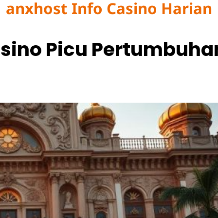
anxhost Info Casino Harian
asino Picu Pertumbuha