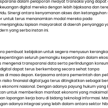
transparansi dalam pelaporan riwayat transaksi yang dapat
euangan digital mereka dengan lebih bijaksana dan te
idu. Sinergi antara kenyamanan akses dan ketangguhan 
stor untuk terus menanamkan modal mereka pada
mi menjangkau lapisan masyarakat di daerah penyangga y
n yang serba instan ini.
ra pembuat kebijakan untuk segera menyusun kerangka
ngi kepentingan seluruh pemangku kepentingan dalam eko
las mengenai transparansi data serta perlindungan kons
n digital dapat terus berkembang secara sehat tanpa
uas di masa depan. Kerjasama antara pemerintah dan pe
iko finansial digital juga terus ditingkatkan sebagai be
as ekonomi nasional. Dengan adanya payung hukum yang 
ahkan untuk memberikan manfaat ekonomi yang maksimal
 lapangan kerja baru di bidang teknologi informasi. Ma
ngan adanya integrasi yang lebih dalam antara sektor hi