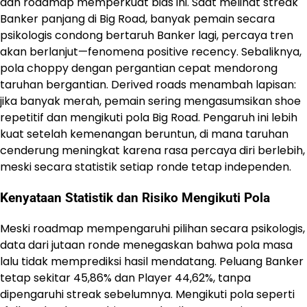
dan roadmap memperkuat bias ini. Saat melihat streak
Banker panjang di Big Road, banyak pemain secara
psikologis condong bertaruh Banker lagi, percaya tren
akan berlanjut—fenomena positive recency. Sebaliknya,
pola choppy dengan pergantian cepat mendorong
taruhan bergantian. Derived roads menambah lapisan:
jika banyak merah, pemain sering mengasumsikan shoe
repetitif dan mengikuti pola Big Road. Pengaruh ini lebih
kuat setelah kemenangan beruntun, di mana taruhan
cenderung meningkat karena rasa percaya diri berlebih,
meski secara statistik setiap ronde tetap independen.
Kenyataan Statistik dan Risiko Mengikuti Pola
Meski roadmap mempengaruhi pilihan secara psikologis,
data dari jutaan ronde menegaskan bahwa pola masa
lalu tidak memprediksi hasil mendatang. Peluang Banker
tetap sekitar 45,86% dan Player 44,62%, tanpa
dipengaruhi streak sebelumnya. Mengikuti pola seperti