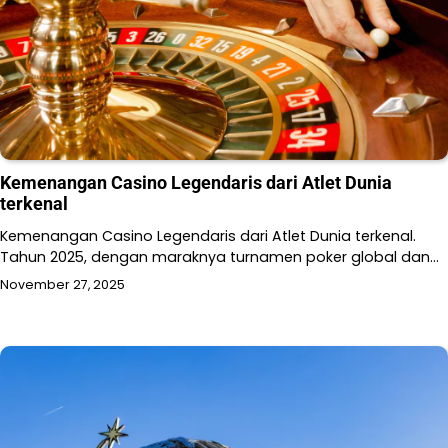
Kemenangan Casino Legendaris dari Atlet Dunia
terkenal
Kemenangan Casino Legendaris dari Atlet Dunia terkenal.
Tahun 2025, dengan maraknya turnamen poker global dan…
November 27, 2025