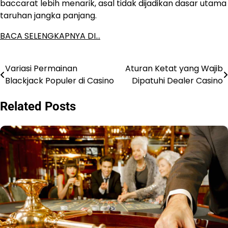
baccarat lebih menarik, asal tidak dijadikan dasar utama
taruhan jangka panjang.
BACA SELENGKAPNYA DI…
Variasi Permainan
Aturan Ketat yang Wajib
Post
Blackjack Populer di Casino
Dipatuhi Dealer Casino
navigation
Related Posts